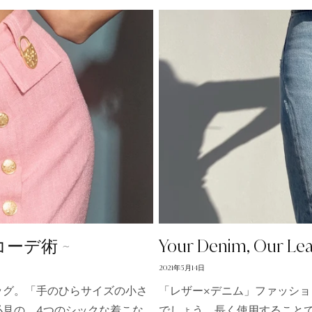
MAISON de SABRÉの特
後、メールボックスにて初回限定
受け取りくだ
ショッピング
一部例外あ
ーデ術 ~
Your Denim, Our Le
2021年5月14日
ッグ。「手のひらサイズの小さ
「レザー×デニム」ファッシ
見の、4つのシックな着こな
でしょう。長く使用すること