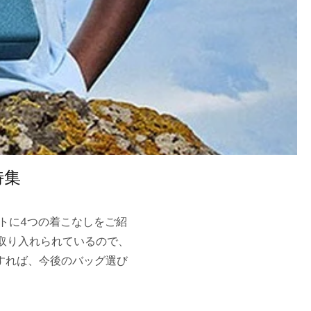
ff
のみ
に関するテキストメッセー
りいただけます。
特集
トに4つの着こなしをご紹
取り入れられているので、
すれば、今後のバッグ選び
とうござい
!