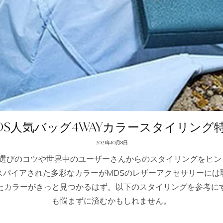
10% O
初回購入
VIP専用の特典や新商品情報
ジをいち早くお受け取
+81
DS人気バッグ4WAYカラースタイリング
2021年10月8日
グ選びのコツや世界中のユーザーさんからのスタイリングをヒン
スパイアされた多彩なカラーがMDSのレザーアクセサリーには
たカラーがきっと見つかるはず。以下のスタイリングを参考に
ご登録ありが
も悩まずに済むかもしれません。
ます