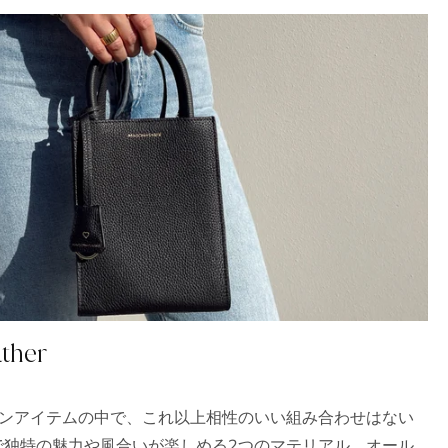
別な世界にご招待。ご登録完了
10%OFFクーポンをお
さい。
を始める
り
ather
ョンアイテムの中で、これ以上相性のいい組み合わせはない
で独特の魅力や風合いが楽しめる2つのマテリアル。オール