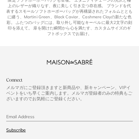
限定ソフトホーボーバッグも登場。 エタニティチェーンの光沢と極
上のレザーが織りなす、夜に美しく引き立つ存在感。 ブランドを代
表するスモールソフトホーボーバッグが再構築されたフォルムととも
に纏う、Martini Green、Black Caviar、Cashmere Clayの新たな色
彩。 ふたつのバッグには、取り外し可能なキーベルに最大2文字の刻
印を添えて。 扉を開けた瞬間から心を満たす、カスタムサイズのギ
フトボックスでお届け。
Connect
メルマガにご登録頂きますと新商品や、新キャンペーン、VIPイ
ベントをいち早くご案内します。メルマガ登録者のみの特典もご
ざいますのでお気軽にご登録ください。
Email Address
Subscribe