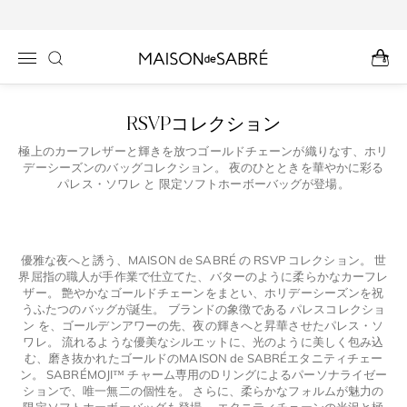
コンテン
ツに進む
RSVPコレクション
極上のカーフレザーと輝きを放つゴールドチェーンが織りなす、ホリ
デーシーズンのバッグコレクション。 夜のひとときを華やかに彩る
パレス・ソワレ と 限定ソフトホーボーバッグが登場。
優雅な夜へと誘う、MAISON de SABRÉ の RSVP コレクション。 世
界屈指の職人が手作業で仕立てた、バターのように柔らかなカーフレ
ザー。 艶やかなゴールドチェーンをまとい、ホリデーシーズンを祝
うふたつのバッグが誕生。 ブランドの象徴である パレスコレクショ
ン を、ゴールデンアワーの先、夜の輝きへと昇華させたパレス・ソ
ワレ。 流れるような優美なシルエットに、光のように美しく包み込
む、磨き抜かれたゴールドのMAISON de SABRÉエタニティチェー
ン。 SABRÉMOJI™ チャーム専用のDリングによるパーソナライゼー
ションで、唯一無二の個性を。 さらに、柔らかなフォルムが魅力の