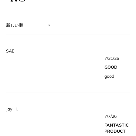
星
5
つ
中
4.8
と
評
読み込み中...
価
SAE
星
7/31/26
5
つ
GOOD
中
5
good
と
評
価
Jay H.
星
7/7/26
5
つ
FANTASTIC
中
5
PRODUCT
と