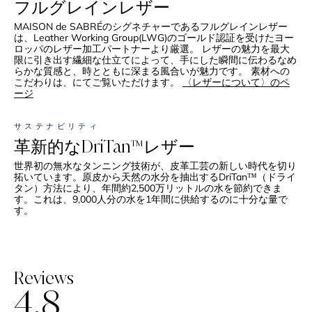
フルグレインレザー
MAISON de SABRÉのシグネチャーであるフルグレインレザー
は、Leather Working Group(LWG)のゴールド認証を受けたヨー
ロッパのレザー加工パートナーより厳選。 レザーの魅力を最大
限に引き出す繊細な仕立てによって、手にした瞬間に伝わるなめ
らかな質感と、時とともに深まる風合いが魅力です。 素材への
こだわりは、にてご覧いただけます。
〈レザーについて〉のペ
ージ
サステナビリティ
革新的なDriTan™レザー
世界初の無水なタンニング技術が、皮革工芸の新しい時代を切り
拓いています。原皮から天然の水分を抽出するDriTan™（ドライ
タン）方法により、年間約2,500万リットルの水を節約できま
す。これは、9,000人分の水を1年間に供給するのに十分な量で
す。
Reviews
4.8