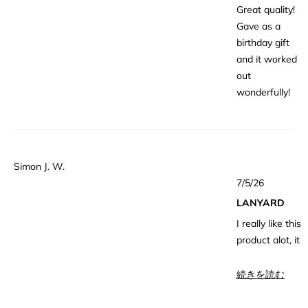
評
Great quality!
価
Gave as a
birthday gift
and it worked
out
wonderfully!
Simon J. W.
星
7/5/26
5
つ
LANYARD
中
4
I really like this
と
評
product alot, it
価
is very smart.
こ
続きを読む
The only thing I
の
would change
レ