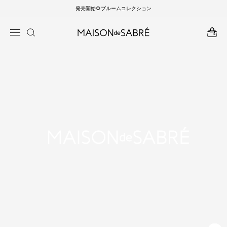
発売開始🌻ブルームコレクション
ンツに
商品情
進む
報にス
キップ