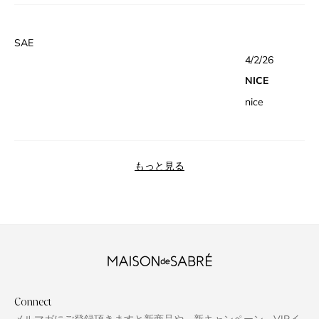
is the leather
strap so it is
ビ
flat which
ュ
SAE
would make
星
ー
4/2/26
5
attaching my
の
つ
NICE
中
name badge
詳
5
nice
と
easier
細
評
価
を
読
読み込み中...
む
もっと見る
Connect
メルマガにご登録頂きますと新商品や、新キャンペーン、VIPイ