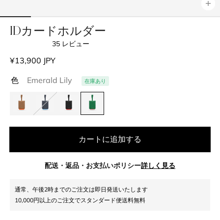
IDカードホルダー
35
レビュー
星
5
通
¥13,900 JPY
つ
中
常
4.8
色
Emerald Lily
在庫あり
価
と
評
格
価
カートに追加する
配送・返品・お支払いポリシー
詳しく見る
通常、午後2時までのご注文は即日発送いたします
10,000円以上のご注文でスタンダード便送料無料