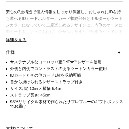
安心の2重構造で個人情報をしっかり保護し、おしゃれにIDを持
ち運べるIDカードホルダー。カード収納部分とホルダーがツート
ンカラーになっていて二度楽しめるデザインに。内側のケースに
IDカードをしまっておけば、外からは見えない仕組みなっている
のでオフィスの外へ出るときも安全。外側のケースはカードスロ
詳細を見る
ット付きのため、ランチ時やちょっとしたコーヒー休憩などもス
マートにお会計が可能に。
仕様
サステナブルなヨーロッパ産DriTan™レザーを使用
外側と内側でコントラストのあるツートンカラー使用
IDカードとその他カード1枚を収納可能
首から掛けられるレザーストラップ付き
サイズ: 縦 10㎝ × 横幅 6.4㎝
ストラップ長さ: 45cm
98%リサイクル素材で作られたサブレブルーのギフトボックス
でお届け
素材について