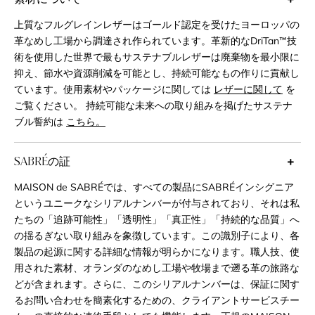
上質なフルグレインレザーはゴールド認定を受けたヨーロッパの
革なめし工場から調達され作られています。革新的なDriTan™技
術を使用した世界で最もサステナブルレザーは廃棄物を最小限に
抑え、節水や資源削減を可能とし、持続可能なもの作りに貢献し
ています。使用素材やパッケージに関しては
レザーに関して
を
ご覧ください。 持続可能な未来への取り組みを掲げたサステナ
ブル誓約は
こちら。
SABRÉの証
MAISON de SABRÉでは、すべての製品にSABRÉインシグニア
というユニークなシリアルナンバーが付与されており、それは私
たちの「追跡可能性」「透明性」「真正性」「持続的な品質」へ
の揺るぎない取り組みを象徴しています。この識別子により、各
製品の起源に関する詳細な情報が明らかになります。職人技、使
用された素材、オランダのなめし工場や牧場まで遡る革の旅路な
どが含まれます。さらに、このシリアルナンバーは、保証に関す
るお問い合わせを簡素化するための、クライアントサービスチー