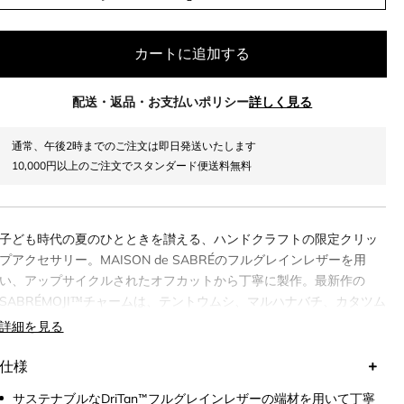
カートに追加する
配送・返品・お支払いポリシー
詳しく見る
通常、午後2時までのご注文は即日発送いたします
10,000円以上のご注文でスタンダード便送料無料
子ども時代の夏のひとときを讃える、ハンドクラフトの限定クリッ
プアクセサリー。MAISON de SABRÉのフルグレインレザーを用
い、アップサイクルされたオフカットから丁寧に製作。最新作の
SABRÉMOJI™チャームは、テントウムシ、マルハナバチ、カタツム
リ、チョウの4種類の愛らしいデザインで登場。ふっくらとした立体
詳細を見る
感のあるフォルム、手作業で配置された多色のパネル、細やかに仕
上げられたアクセントの編み込みパーツなど、細部にまでこだわ
仕様
り、各キャラクターはレザーのタッセルに取り付けられ、光沢ある
サステナブルなDriTan™フルグレインレザーの端材を用いて丁寧