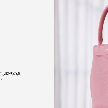
サインアップして、この商品の発売情報をいち早くお受け取
りください。MAISON de SABRÉからの特別なニュースもお
届けします。
10% O
入荷通知メールを受け取る
初回購入
VIP専用の特典や新商品情報
ジをいち早くお受け取
ども時代の夏
問い合わせる
ト。
+81