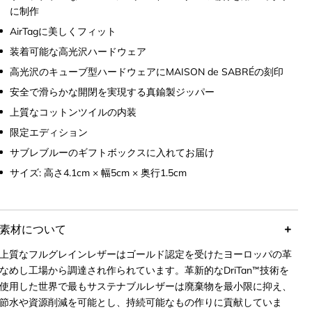
金具とともに歩くたびに揺れて輝きを放つ存在に。すべての
に制作
MAISON de SABRÉバッグに装着可能で、チャーム用のリングに取
AirTagに美しくフィット
り付け可能なデザイン。Apple AirTagやその他小物を安全に収納で
きる機能性。手のひらに収まるサイズで、日常に遊び心と華やかさ
装着可能な高光沢ハードウェア
を添えるアクセサリー。
高光沢のキューブ型ハードウェアにMAISON de SABRÉの刻印
安全で滑らかな開閉を実現する真鍮製ジッパー
上質なコットンツイルの内装
限定エディション
サブレブルーのギフトボックスに入れてお届け
サイズ: 高さ4.1cm × 幅5cm × 奥行1.5cm
素材について
上質なフルグレインレザーはゴールド認定を受けたヨーロッパの革
なめし工場から調達され作られています。革新的なDriTan™技術を
使用した世界で最もサステナブルレザーは廃棄物を最小限に抑え、
節水や資源削減を可能とし、持続可能なもの作りに貢献していま