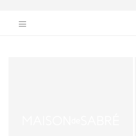
ンツに
進む
商品情
報にス
キップ