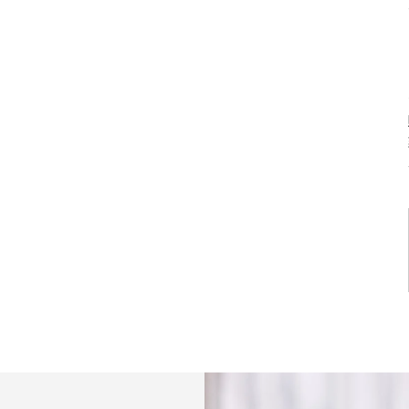
10% O
初回購入
ご登録後、初回限定10%OF
VIPイベントへのご招待など
だけます
入荷通知を受け取る