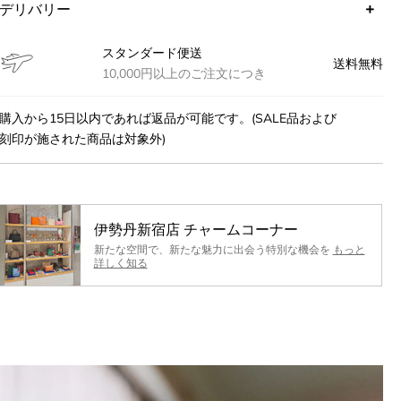
デリバリー
スタンダード便送
送料無料
10,000円以上のご注文につき
購入から15日以内であれば返品が可能です。(SALE品および
刻印が施された商品は対象外)
伊勢丹新宿店 チャームコーナー
ff
新たな空間で、新たな魅力に出会う特別な機会を
もっと
詳しく知る
のみ
Fクーポンや新商品情報、
をいち早くお受け取りいた
。