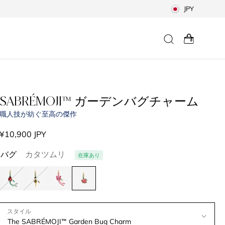
JPY
SABRÉMOJI™ ガーデンバグチャーム
職人技が紡ぐ至高の傑作
通
¥10,900 JPY
常
バグ
カタツムリ
在庫あり
価
格
スタイル