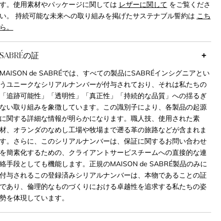
す。使用素材やパッケージに関しては
レザーに関して
をご覧くださ
い。 持続可能な未来への取り組みを掲げたサステナブル誓約は
こち
ら。
SABRÉの証
MAISON de SABRÉでは、すべての製品にSABRÉインシグニアとい
うユニークなシリアルナンバーが付与されており、それは私たちの
「追跡可能性」「透明性」「真正性」「持続的な品質」への揺るぎ
ない取り組みを象徴しています。この識別子により、各製品の起源
に関する詳細な情報が明らかになります。職人技、使用された素
材、オランダのなめし工場や牧場まで遡る革の旅路などが含まれま
す。さらに、このシリアルナンバーは、保証に関するお問い合わせ
を簡素化するための、クライアントサービスチームへの直接的な連
絡手段としても機能します。正規のMAISON de SABRÉ製品のみに
付与されるこの登録済みシリアルナンバーは、本物であることの証
であり、倫理的なものづくりにおける卓越性を追求する私たちの姿
勢を体現しています。