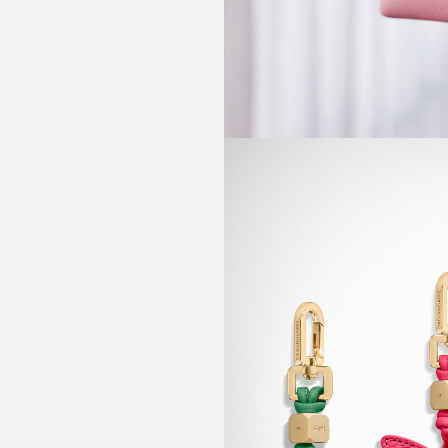
ご登録ありが
ます
MAISON de SABRÉの特
後、メールボックスにて初回限定
受け取りくだ
ショッピング
一部例外あ