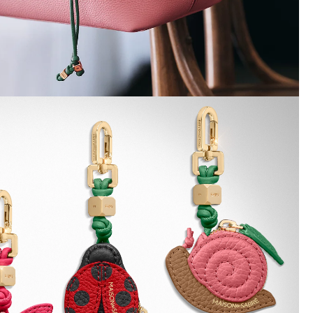
とうござい
!
別な世界にご招待。ご登録完了
10%OFFクーポンをお
さい。
を始める
り