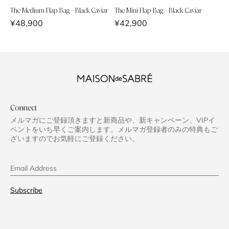
The Medium Flap Bag - Black Caviar
The Mini Flap Bag - Black Caviar
通
¥48,900
通
¥42,900
常
常
価
価
格
格
Connect
メルマガにご登録頂きますと新商品や、新キャンペーン、VIPイ
ベントをいち早くご案内します。メルマガ登録者のみの特典もご
ざいますのでお気軽にご登録ください。
Email Address
Subscribe