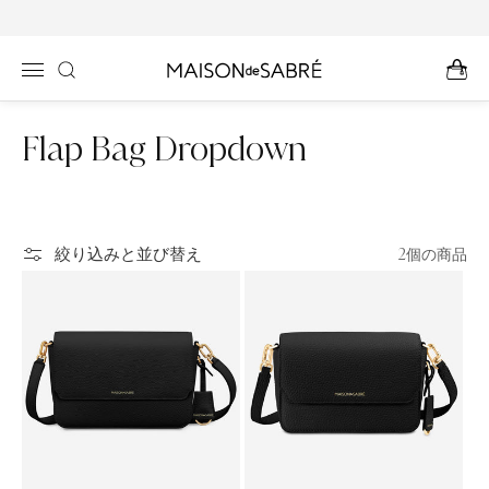
コンテン
ツに進む
コ
Flap Bag Dropdown
レ
ク
2個の商品
絞り込みと並び替え
シ
ョ
ン
: