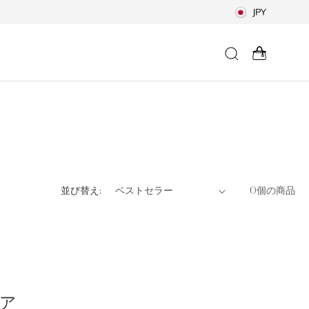
JPY
並び替え:
0個の商品
ff
のみ
ア
Fクーポンや新商品情報、