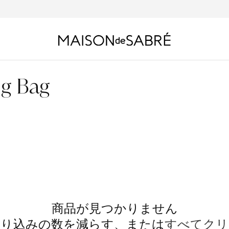
ng Bag
10% O
初回購入
商品が見つかりません
絞り込みの数を減らす、または
すべてクリ
ご登録後、初回限定10%OF