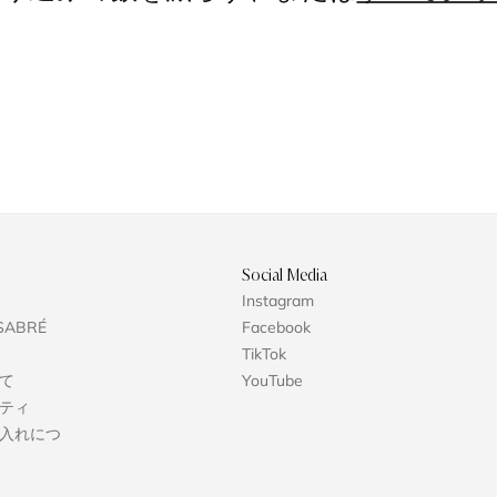
VIPイベントへのご招待など
だけます
10% O
Social Media
Instagram
初回購入
SABRÉ
Facebook
TikTok
VIP専用の特典や新商品情報
て
YouTube
ジをいち早くお受け取
ティ
入れにつ
+81