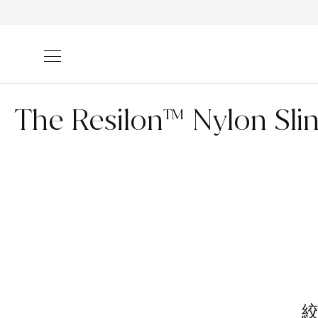
コンテン
ツに進む
コ
The Resilon™ Nylon Sli
レ
ク
シ
ョ
ン