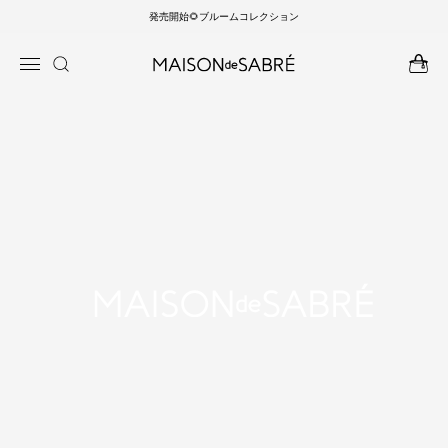
発売開始🌻ブルームコレクション
ンツに
商品情
進む
報にス
キップ