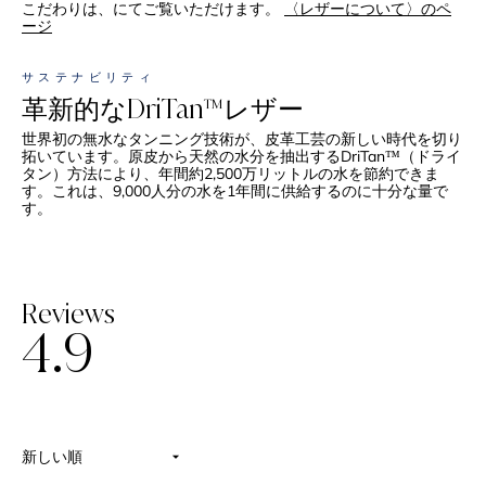
こだわりは、にてご覧いただけます。
〈レザーについて〉のペ
ージ
サステナビリティ
革新的なDriTan™レザー
世界初の無水なタンニング技術が、皮革工芸の新しい時代を切り
拓いています。原皮から天然の水分を抽出するDriTan™（ドライ
タン）方法により、年間約2,500万リットルの水を節約できま
す。これは、9,000人分の水を1年間に供給するのに十分な量で
す。
Reviews
4.9
星
5
つ
中
4.9
と
評
読み込み中...
価