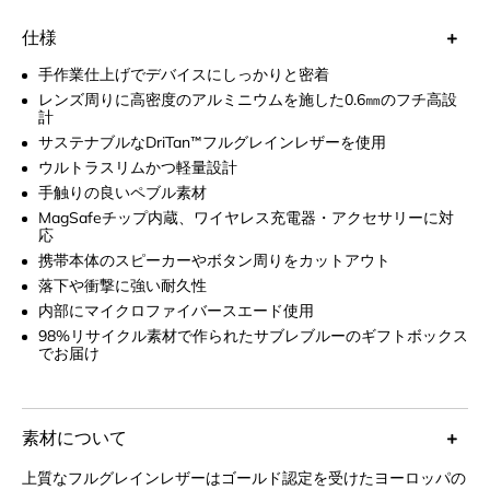
充電が可能。手触り滑らかな上質レザーと鮮やかなカラーライン
ナップで上品かつスタイリッシュな仕上がりに。毎日使う大切な
仕様
スマホに最適な耐久性とファッション性を兼ね備えたレザースマ
手作業仕上げでデバイスにしっかりと密着
ホケース。
レンズ周りに高密度のアルミニウムを施した0.6㎜のフチ高設
計
サステナブルなDriTan™フルグレインレザーを使用
ウルトラスリムかつ軽量設計
手触りの良いペブル素材
MagSafeチップ内蔵、ワイヤレス充電器・アクセサリーに対
応
携帯本体のスピーカーやボタン周りをカットアウト
落下や衝撃に強い耐久性
内部にマイクロファイバースエード使用
98%リサイクル素材で作られたサブレブルーのギフトボックス
でお届け
素材について
上質なフルグレインレザーはゴールド認定を受けたヨーロッパの