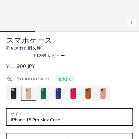
スマホケース
強化された耐久性
10,269
レビュー
星
5
通
¥11,900 JPY
つ
中
常
4.9
色
Saharan Nude
在庫あり
価
と
評
格
価
サイズ