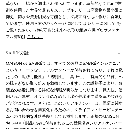
革なめし工場から調達され作られています。革新的なDriTan™技
術を使用した世界で最もサステナブルレザーは廃棄物を最小限に
抑え、節水や資源削減を可能とし、持続可能なもの作りに貢献し
ています。使用素材やパッケージに関しては
レザーに関して
を
ご覧ください。 持続可能な未来への取り組みを掲げたサステナ
ブル誓約は
こちら。
SABRÉの証
MAISON de SABRÉでは、すべての製品にSABRÉインシグニア
というユニークなシリアルナンバーが付与されており、それは私
たちの「追跡可能性」「透明性」「真正性」「持続的な品質」へ
の揺るぎない取り組みを象徴しています。この識別子により、各
製品の起源に関する詳細な情報が明らかになります。職人技、使
用された素材、オランダのなめし工場や牧場まで遡る革の旅路な
どが含まれます。さらに、このシリアルナンバーは、保証に関す
るお問い合わせを簡素化するための、クライアントサービスチー
ムへの直接的な連絡手段としても機能します。正規のMAISON
de SABRÉ製品のみに付与されるこの登録済みシリアルナンバー