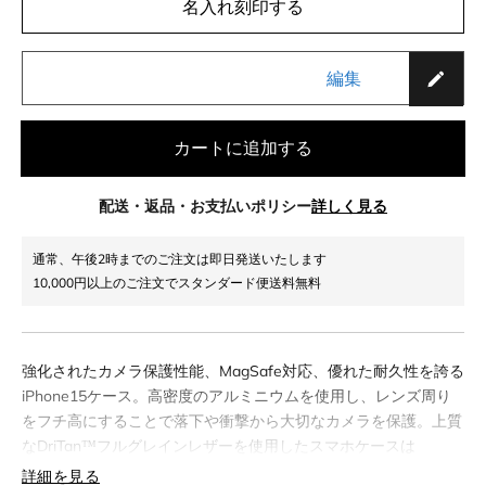
名入れ刻印する
編集
カートに追加する
配送・返品・お支払いポリシー
詳しく見る
通常、午後2時までのご注文は即日発送いたします
10,000円以上のご注文でスタンダード便送料無料
強化されたカメラ保護性能、MagSafe対応、優れた耐久性を誇る
iPhone15ケース。高密度のアルミニウムを使用し、レンズ周り
をフチ高にすることで落下や衝撃から大切なカメラを保護。上質
なDriTan™フルグレインレザーを使用したスマホケースは
MagSafe機能に対応しているのでケースを付けたままワイヤレス
詳細を見る