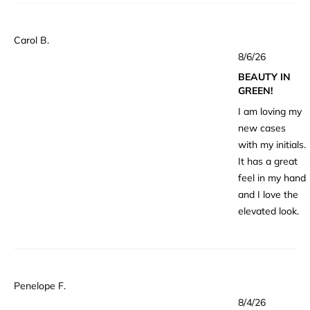
Carol B.
星
8/6/26
5
つ
BEAUTY IN
中
5
GREEN!
と
評
I am loving my
価
new cases
with my initials.
It has a great
feel in my hand
and I love the
elevated look.
Penelope F.
星
8/4/26
5