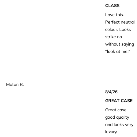
つ
CLASS
中
4
Love this.
と
評
Perfect neutral
価
colour. Looks
strike no
without saying
“look at me!”
Matan B.
星
8/4/26
5
つ
GREAT CASE
中
5
Great case
と
評
good quality
価
and looks very
luxury