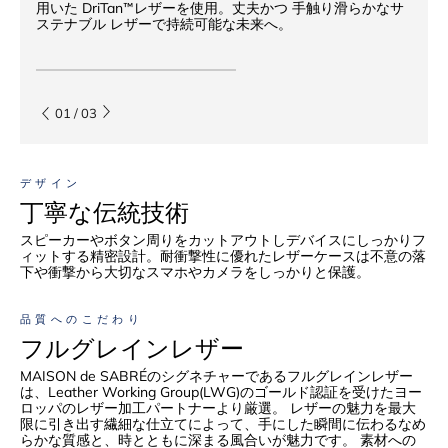
用いた DriTan™レザーを使用。丈夫かつ 手触り滑らかなサ
ステナブル レザーで持続可能な未来へ。
01
/
03
デザイン
丁寧な伝統技術
スピーカーやボタン周りをカットアウトしデバイスにしっかりフ
ィットする精密設計。耐衝撃性に優れたレザーケースは不意の落
下や衝撃から大切なスマホやカメラをしっかりと保護。
品質へのこだわり
フルグレインレザー
MAISON de SABRÉのシグネチャーであるフルグレインレザー
は、Leather Working Group(LWG)のゴールド認証を受けたヨー
ロッパのレザー加工パートナーより厳選。 レザーの魅力を最大
限に引き出す繊細な仕立てによって、手にした瞬間に伝わるなめ
らかな質感と、時とともに深まる風合いが魅力です。 素材への