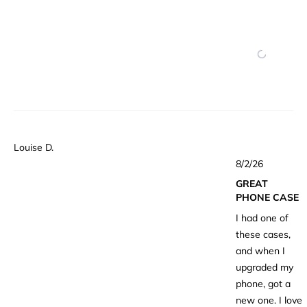
Louise D.
星
8/2/26
5
つ
GREAT
中
5
PHONE CASE
と
評
I had one of
価
these cases,
and when I
upgraded my
phone, got a
new one. I love