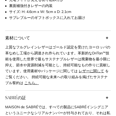
裏面補強付きレザーの内装
サイズ: H: 4.6cm x W: 5cm x D: 2.1cm
サブレブルーのギフトボックスに入れてお届け
素材について
上質なフルグレインレザーはゴールド認定を受けたヨーロッパの
革なめし工場から調達され作られています。革新的なDriTan™技
術を使用した世界で最もサステナブルレザーは廃棄物を最小限に
抑え、節水や資源削減を可能とし、持続可能なもの作りに貢献し
ています。使用素材やパッケージに関しては
レザーに関して
を
ご覧ください。 持続可能な未来への取り組みを掲げたサステナ
ブル誓約は
こちら。
SABRÉの証
MAISON de SABRÉでは、すべての製品にSABRÉインシグニア
というユニークなシリアルナンバーが付与されており、それは私