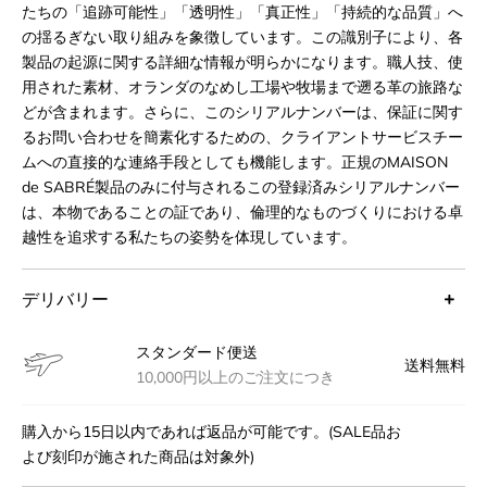
たちの「追跡可能性」「透明性」「真正性」「持続的な品質」へ
の揺るぎない取り組みを象徴しています。この識別子により、各
製品の起源に関する詳細な情報が明らかになります。職人技、使
用された素材、オランダのなめし工場や牧場まで遡る革の旅路な
どが含まれます。さらに、このシリアルナンバーは、保証に関す
るお問い合わせを簡素化するための、クライアントサービスチー
ムへの直接的な連絡手段としても機能します。正規のMAISON
de SABRÉ製品のみに付与されるこの登録済みシリアルナンバー
は、本物であることの証であり、倫理的なものづくりにおける卓
越性を追求する私たちの姿勢を体現しています。
デリバリー
スタンダード便送
送料無料
10,000円以上のご注文につき
購入から15日以内であれば返品が可能です。(SALE品お
よび刻印が施された商品は対象外)