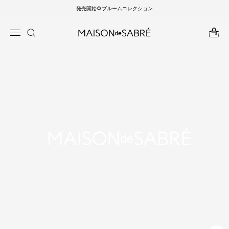
発売開始🌻ブルームコレクション
ンツに
商品情
進む
報にス
キップ