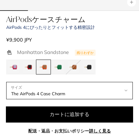
AirPodsケースチャーム
AirPods 4にぴったりとフィットする精密設計
通
¥9,900 JPY
常
色
Manhattan Sandstone
残りわずか
価
格
サイズ
カートに追加する
配送・返品・お支払いポリシー
詳しく見る