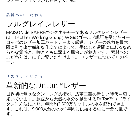
レカーブフラップがもたらす安心感。
品質へのこだわり
フルグレインレザー
MAISON de SABRÉのシグネチャーであるフルグレインレザー
は、Leather Working Group(LWG)のゴールド認証を受けたヨー
ロッパのレザー加工パートナーより厳選。 レザーの魅力を最大
限に引き出す繊細な仕立てによって、手にした瞬間に伝わるなめ
らかな質感と、時とともに深まる風合いが魅力です。 素材への
こだわりは、にてご覧いただけます。
〈レザーについて〉のペ
ージ
サステナビリティ
革新的なDriTan™レザー
世界初の無水なタンニング技術が、皮革工芸の新しい時代を切り
拓いています。原皮から天然の水分を抽出するDriTan™（ドライ
タン）方法により、年間約2,500万リットルの水を節約できま
す。これは、9,000人分の水を1年間に供給するのに十分な量で
す。