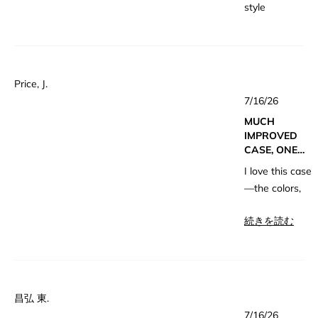
style
Price, J.
星
7/16/26
5
つ
MUCH
中
4
IMPROVED
と
CASE, ONE
評
価
LITTLE FLAW
I love this case
—the colors,
the quality and
こ
続きを読む
the real
の
leather. The
レ
attached top is
a huge
ビ
improvement
ュ
昌弘 東.
from the
星
ー
7/16/26