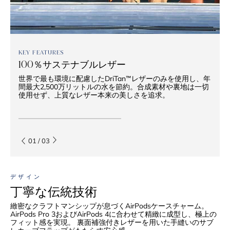
KEY FEATURES
100％サステナブルレザー
世界で最も環境に配慮したDriTan™レザーのみを使用し、年
間最大2,500万リットルの水を節約。合成素材や裏地は一切
使用せず、上質なレザー本来の美しさを追求。
01
/
03
デザイン
丁寧な伝統技術
緻密なクラフトマンシップが息づくAirPodsケースチャーム。
AirPods Pro 3およびAirPods 4に合わせて精緻に成型し、極上の
フィット感を実現。 裏面補強付きレザーを用いた手縫いのサブ