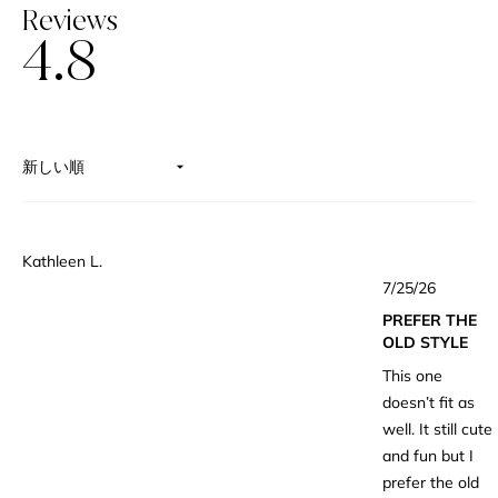
Reviews
4.8
星
5
つ
中
4.8
と
評
読み込み中...
価
Kathleen L.
星
7/25/26
5
つ
PREFER THE
中
4
OLD STYLE
と
評
This one
価
doesn’t fit as
well. It still cute
and fun but I
prefer the old