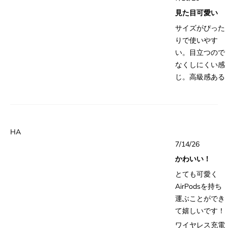
5
previous one.
の
つ
見た目可愛い
中
My only quibble
詳
5
サイズがぴった
と
is there is a
細
評
りで使いやす
small gap
価
を
い。目立つので
where there is
読
なくしにくい感
an opening for
む
じ。高級感ある
the charger
cable.
Sometimes I
can’t get a
secure
HA
connection and
星
7/14/26
5
it doesn’t
つ
かわいい！
中
charge if I don’t
5
とても可愛く
と
look at it
評
AirPodsを持ち
carefully.
価
運ぶことができ
て嬉しいです！
ワイヤレス充電