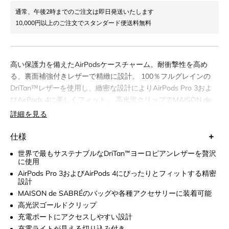
通常、午後2時までのご注文は即日発送いたします
10,000円以上のご注文でスタンダード便送料無料
高い保護力を備えたAirPodsケースチャーム。耐衝撃性を高め
る、裏面補強付きレザーで精緻に設計。 100％フルグレインの
DriTan™レザーを使用し、緻密な設計によりAirPods Pro 3およ
びAirPods 4に美しくフィット。 高光沢クリップでMAISON de
SABRÉバッグや様々なアクセサリーに装着可能。充電互換性に
詳細を見る
配慮した設計と、フロントから背面まで包むサブレカーブのレザ
ーフラップにより、さらに高い安全性を確保。 遊び心あるツー
仕様
トーンとタイムレスなモノクロカラーで展開し、ラグジュアリー
世界で最もサステナブルなDriTan™ヨーロピアンレザーを贅沢
なテックアクセサリーとして日常を一層格上げ。あらゆるシーン
に使用
で安心感を提供する、AirPodsケースチャーム。
AirPods Pro 3およびAirPods 4にぴったりとフィットする精密
設計
MAISON de SABRÉのバッグや各種アクセサリーに装着可能
高光沢ゴールドクリップ
充電ポートにアクセスしやすい設計
充電ライトが見える切り込み付き