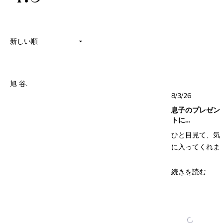
星
5
つ
中
4.9
と
評
読み込み中...
価
旭 谷.
星
8/3/26
5
つ
息子のプレゼン
中
5
トに…
と
評
ひと目見て、気
価
に入ってくれま
した。
こ
続きを読む
これにして良か
の
ったです。
レ
( *´꒳`*)
ビ
ュ