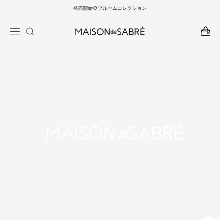
発売開始🌻ブルームコレクション
ンツに
商品情
進む
報にス
キップ