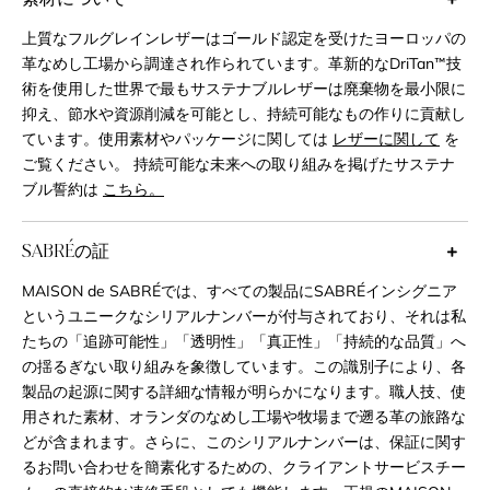
上質なフルグレインレザーはゴールド認定を受けたヨーロッパの
革なめし工場から調達され作られています。革新的なDriTan™技
術を使用した世界で最もサステナブルレザーは廃棄物を最小限に
抑え、節水や資源削減を可能とし、持続可能なもの作りに貢献し
ています。使用素材やパッケージに関しては
レザーに関して
を
ご覧ください。 持続可能な未来への取り組みを掲げたサステナ
ブル誓約は
こちら。
SABRÉの証
MAISON de SABRÉでは、すべての製品にSABRÉインシグニア
というユニークなシリアルナンバーが付与されており、それは私
たちの「追跡可能性」「透明性」「真正性」「持続的な品質」へ
の揺るぎない取り組みを象徴しています。この識別子により、各
製品の起源に関する詳細な情報が明らかになります。職人技、使
用された素材、オランダのなめし工場や牧場まで遡る革の旅路な
どが含まれます。さらに、このシリアルナンバーは、保証に関す
るお問い合わせを簡素化するための、クライアントサービスチー