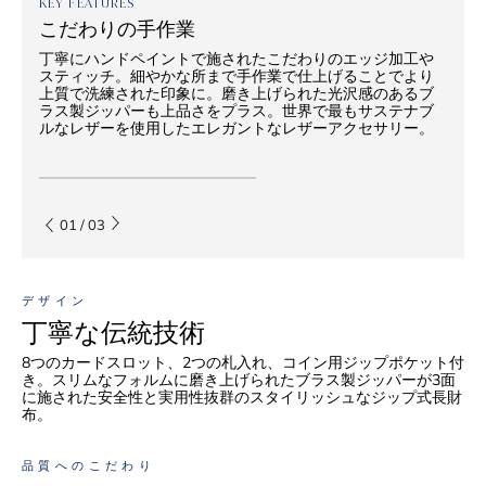
KEY FEATURES
こだわりの手作業
丁寧にハンドペイントで施されたこだわりのエッジ加工や
スティッチ。細やかな所まで手作業で仕上げることでより
上質で洗練された印象に。磨き上げられた光沢感のあるブ
ラス製ジッパーも上品さをプラス。世界で最もサステナブ
ルなレザーを使用したエレガントなレザーアクセサリー。
01
/
03
デザイン
丁寧な伝統技術
8つのカードスロット、2つの札入れ、コイン用ジップポケット付
き。スリムなフォルムに磨き上げられたブラス製ジッパーが3面
に施された安全性と実用性抜群のスタイリッシュなジップ式長財
布。
品質へのこだわり