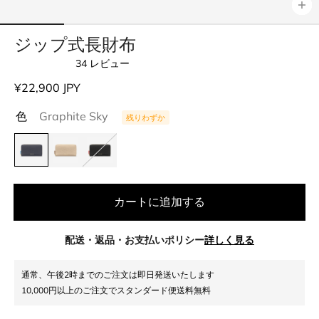
ジップ式長財布
34
レビュー
星
5
通
¥22,900 JPY
つ
中
常
4.9
色
Graphite Sky
残りわずか
価
と
評
格
価
カートに追加する
配送・返品・お支払いポリシー
詳しく見る
通常、午後2時までのご注文は即日発送いたします
10,000円以上のご注文でスタンダード便送料無料