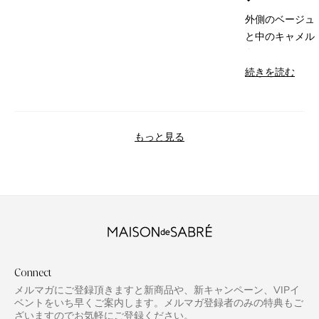
と
評
外側のベージュ
価
と中のキャメル
色の
こ
続きを読む
コンビネーショ
の
ンが素敵すぎま
レ
す💓
ビ
読み込み中...
お出かけが楽し
もっと見る
ュ
みになります💕
ー
の
詳
細
を
読
む
Connect
メルマガにご登録頂きますと新商品や、新キャンペーン、VIPイ
ベントをいち早くご案内します。メルマガ登録者のみの特典もご
ざいますのでお気軽にご登録ください。