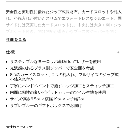
安全性と実用性に優れたジップ式長財布。カードスロットや札入
れ、小銭入れが付いたスリムでエフォートレスなシルエット。両
サイドには充実したカードスロットに、中央には大きく開くジッ
プポケット付き。開け閉めが滑らかなブラス製ジッパーを開く
と、相性の良いビビッドカラーが広がるプレイフルなデザイン。
詳細を見る
8つのカードスロット、2つの札入れ、中央に小銭入れジップポケ
ット付きで整理整頓にも便利な大容量サイズ。丸みを帯びたフォ
仕様
ルムと上質なフルグレインレザーで大人の品が際立つ飽きのこな
サステナブルなヨーロッパ産DriTan™レザーを使用
い長財布。
光沢感のあるブラス製ジッパーで安全面を考慮
8つのカードスロット、2つの札入れ、フルサイズのジップ式
小銭入れ付き
丁寧にハンドペイントで施すエッジ加工とスティッチ加工
内面に相性の良いビビッドカラーのツイル生地を使用
サイズ:高さ9.5㎝ × 横幅19㎝ × マチ幅2㎝
サブレブルーのギフトボックスでお届け
素材について