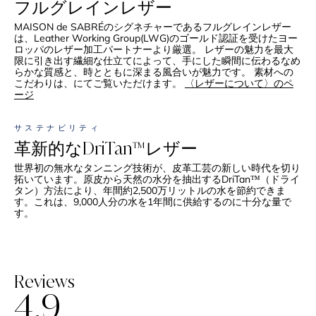
フルグレインレザー
MAISON de SABRÉのシグネチャーであるフルグレインレザー
は、Leather Working Group(LWG)のゴールド認証を受けたヨー
ロッパのレザー加工パートナーより厳選。 レザーの魅力を最大
限に引き出す繊細な仕立てによって、手にした瞬間に伝わるなめ
らかな質感と、時とともに深まる風合いが魅力です。 素材への
こだわりは、にてご覧いただけます。
〈レザーについて〉のペ
ージ
サステナビリティ
革新的なDriTan™レザー
世界初の無水なタンニング技術が、皮革工芸の新しい時代を切り
拓いています。原皮から天然の水分を抽出するDriTan™（ドライ
タン）方法により、年間約2,500万リットルの水を節約できま
す。これは、9,000人分の水を1年間に供給するのに十分な量で
す。
Reviews
4.9