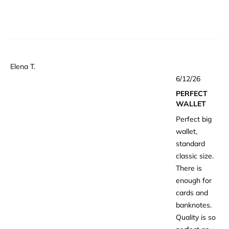
ー
の
詳
細
を
Elena T.
星
読
6/12/26
5
む
つ
PERFECT
中
5
WALLET
と
評
Perfect big
価
wallet,
standard
classic size.
There is
enough for
cards and
banknotes.
Quality is so