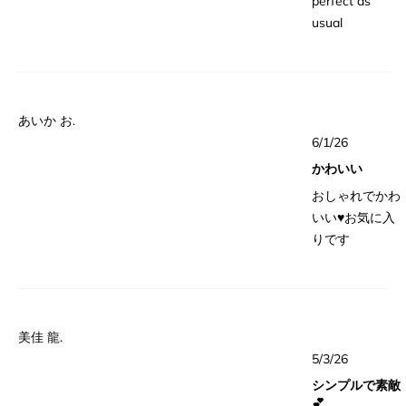
perfect as
usual
あいか お.
星
6/1/26
5
つ
かわいい
中
5
おしゃれでかわ
と
評
いい♥お気に入
価
りです
美佳 龍.
星
5/3/26
5
つ
シンプルで素敵
中
4
💕