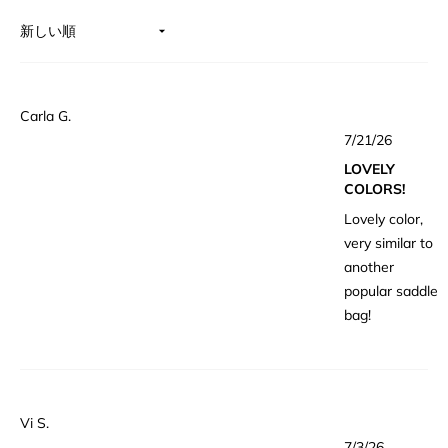
4.9
と
評
読み込み中...
価
Carla G.
星
7/21/26
5
つ
LOVELY
中
4
COLORS!
と
評
Lovely color,
価
very similar to
another
popular saddle
bag!
Vi S.
星
7/3/26