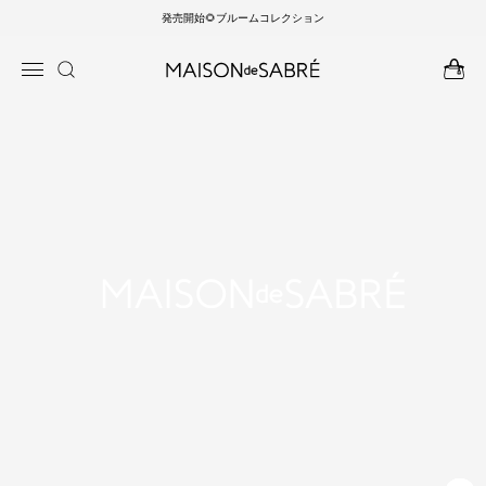
発売開始🌻ブルームコレクション
ンツに
商品情
進む
報にス
キップ