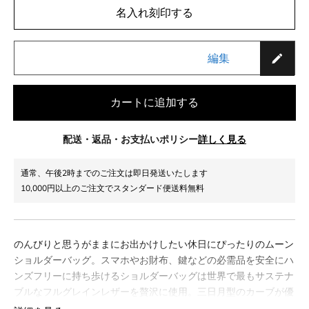
名入れ刻印する
編集
カートに追加する
配送・返品・お支払いポリシー
詳しく見る
通常、午後2時までのご注文は即日発送いたします
10,000円以上のご注文でスタンダード便送料無料
のんびりと思うがままにお出かけしたい休日にぴったりのムーン
ショルダーバッグ。スマホやお財布、鍵などの必需品を安全にハ
ンズフリーに持ち歩けるショルダーバッグは世界で最もサステナ
ブルなフルグレインレザーを贅沢に使用。三日月型のカーブが優
しく身体にフィットし、太めのショルダーベルトが肩への負担を