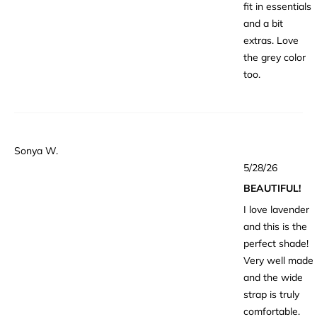
fit in essentials
and a bit
extras. Love
the grey color
too.
Sonya W.
星
5/28/26
5
つ
BEAUTIFUL!
中
5
I love lavender
と
評
and this is the
価
perfect shade!
Very well made
and the wide
strap is truly
comfortable.