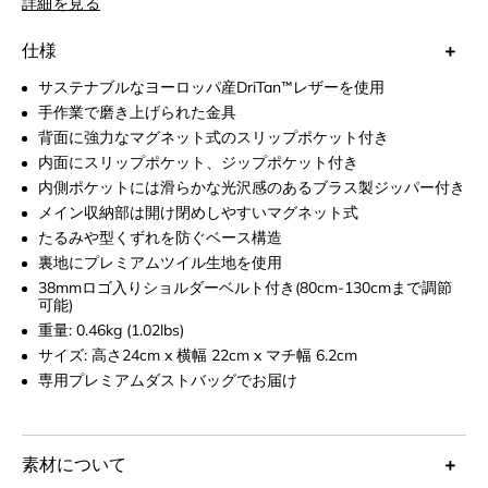
詳細を見る
軽減してくれるからいつもの週末がさらに快適に。小物の整理整
頓に便利な3つの内ポケットと外ポケット付き。メイン収納部に
仕様
は安全面を考慮したマグネット式を採用。いつでも安心して持ち
サステナブルなヨーロッパ産DriTan™レザーを使用
歩けるから仕事を忘れてゆっくりしたい休日に最適。
手作業で磨き上げられた金具
背面に強力なマグネット式のスリップポケット付き
内面にスリップポケット、ジップポケット付き
内側ポケットには滑らかな光沢感のあるブラス製ジッパー付き
メイン収納部は開け閉めしやすいマグネット式
たるみや型くずれを防ぐベース構造
裏地にプレミアムツイル生地を使用
38mmロゴ入りショルダーベルト付き(80cm-130cmまで調節
可能)
重量: 0.46kg (1.02lbs)
サイズ: 高さ24cm x 横幅 22cm x マチ幅 6.2cm
専用プレミアムダストバッグでお届け
素材について