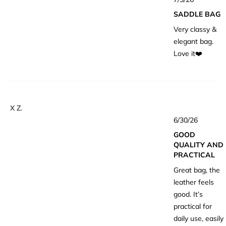
5
つ
SADDLE BAG
中
5
Very classy &
と
評
elegant bag.
価
Love it❤️
X Z.
星
6/30/26
5
つ
GOOD
中
5
QUALITY AND
と
PRACTICAL
評
価
Great bag, the
leather feels
good. It’s
practical for
daily use, easily