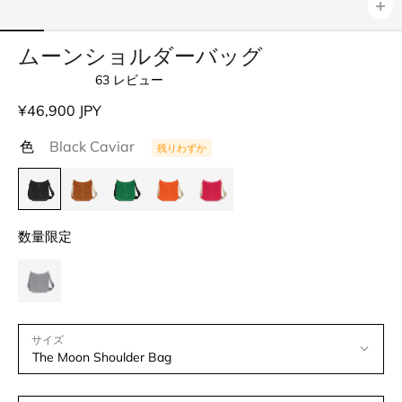
ムーンショルダーバッグ
63
レビュー
星
5
通
¥46,900 JPY
つ
中
常
4.9
色
Black Caviar
残りわずか
価
と
評
格
価
数量限定
サイズ