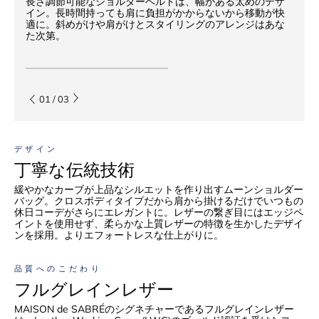
長さ調節可能なショルダーベルトは、幅がある太めのデザ
イン。長時間持っても肩に負担がかからないから移動が快
適に。斜めがけや肩がけとスタイリングのアレンジはあな
た次第。
01
/
03
デザイン
丁寧な伝統技術
緩やかなカーブが上品なシルエットを作り出すムーンショルダー
バッグ。クロスボディタイプだから肩から掛けるだけでいつもの
休日コーデがさらにエレガントに。レザーの繋ぎ目にはエッジペ
イントを使用せず、柔らかな上質レザーの特徴を生かしたデザイ
ンを採用。よりエフォートレスな仕上がりに。
品質へのこだわり
フルグレインレザー
MAISON de SABRÉのシグネチャーであるフルグレインレザー