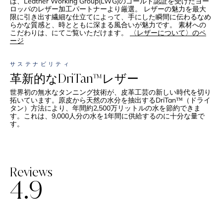
は、Leather Working Group(LWG)のゴールド認証を受けたヨー
ロッパのレザー加工パートナーより厳選。 レザーの魅力を最大
限に引き出す繊細な仕立てによって、手にした瞬間に伝わるなめ
らかな質感と、時とともに深まる風合いが魅力です。 素材への
こだわりは、にてご覧いただけます。
〈レザーについて〉のペ
ージ
サステナビリティ
革新的なDriTan™レザー
世界初の無水なタンニング技術が、皮革工芸の新しい時代を切り
拓いています。原皮から天然の水分を抽出するDriTan™（ドライ
タン）方法により、年間約2,500万リットルの水を節約できま
す。これは、9,000人分の水を1年間に供給するのに十分な量で
す。
Reviews
4.9
星
5
つ
中