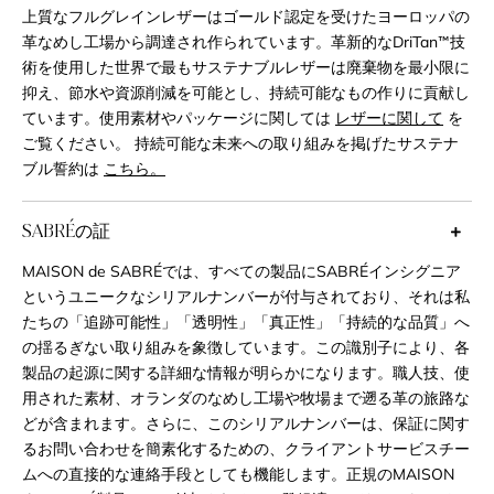
上質なフルグレインレザーはゴールド認定を受けたヨーロッパの
革なめし工場から調達され作られています。革新的なDriTan™技
術を使用した世界で最もサステナブルレザーは廃棄物を最小限に
抑え、節水や資源削減を可能とし、持続可能なもの作りに貢献し
ています。使用素材やパッケージに関しては
レザーに関して
を
ご覧ください。 持続可能な未来への取り組みを掲げたサステナ
ブル誓約は
こちら。
SABRÉの証
MAISON de SABRÉでは、すべての製品にSABRÉインシグニア
というユニークなシリアルナンバーが付与されており、それは私
たちの「追跡可能性」「透明性」「真正性」「持続的な品質」へ
の揺るぎない取り組みを象徴しています。この識別子により、各
製品の起源に関する詳細な情報が明らかになります。職人技、使
用された素材、オランダのなめし工場や牧場まで遡る革の旅路な
どが含まれます。さらに、このシリアルナンバーは、保証に関す
るお問い合わせを簡素化するための、クライアントサービスチー
ムへの直接的な連絡手段としても機能します。正規のMAISON