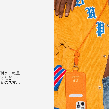
サインアップして、この商品の発売情報をいち早くお受け取
りください。MAISON de SABRÉからの特別なニュースもお
届けします。
10% O
入荷通知メールを受け取る
初回購入
プ
VIP専用の特典や新商品情報
ジをいち早くお受け取
プ付き。軽量
問い合わせる
がけなどマル
感覚のスマホ
+81