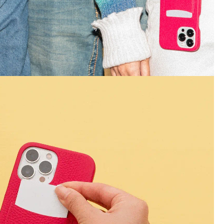
とうござい
!
別な世界にご招待。ご登録完了
10%OFFクーポンをお
さい。
を始める
り