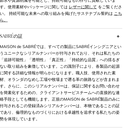
節水や資源削減を可能とし、持続可能なもの作りに貢献していま
す。使用素材やパッケージに関しては
レザーに関して
をご覧くださ
い。 持続可能な未来への取り組みを掲げたサステナブル誓約は
こち
ら。
SABRÉの証
MAISON de SABRÉでは、すべての製品にSABRÉインシグニアとい
うユニークなシリアルナンバーが付与されており、それは私たちの
「追跡可能性」「透明性」「真正性」「持続的な品質」への揺るぎ
ない取り組みを象徴しています。この識別子により、各製品の起源
に関する詳細な情報が明らかになります。職人技、使用された素
材、オランダのなめし工場や牧場まで遡る革の旅路などが含まれま
す。さらに、このシリアルナンバーは、保証に関するお問い合わせ
を簡素化するための、クライアントサービスチームへの直接的な連
絡手段としても機能します。正規のMAISON de SABRÉ製品のみに
付与されるこの登録済みシリアルナンバーは、本物であることの証
であり、倫理的なものづくりにおける卓越性を追求する私たちの姿
勢を体現しています。