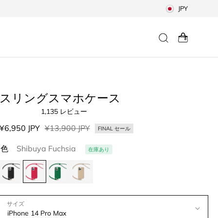
JPY
スリングスマホケース
1,135
レビュー
星
5
セ
¥6,950 JPY
通
¥13,900 JPY
FINAL セール
つ
中
ー
常
4.8
色
Shibuya Fuchsia
在庫あり
ル
価
と
評
価
格
価
格
サイズ