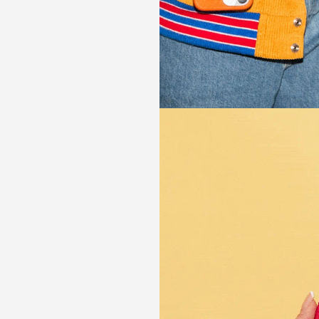
ご登録ありが
ます
MAISON de SABRÉの特
後、メールボックスにて初回限定
受け取りくだ
ショッピング
一部例外あ