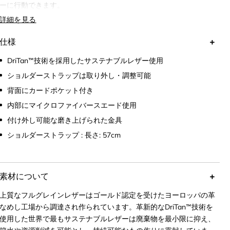
ーに行動できます。
詳細を見る
対応機種: iPhone 14 Pro Max
仕様
DriTan™技術を採用したサステナブルレザー使用
ショルダーストラップは取り外し・調整可能
背面にカードポケット付き
内部にマイクロファイバースエード使用
付け外し可能な磨き上げられた金具
ショルダーストラップ : 長さ: 57cm
素材について
上質なフルグレインレザーはゴールド認定を受けたヨーロッパの革
なめし工場から調達され作られています。革新的なDriTan™技術を
使用した世界で最もサステナブルレザーは廃棄物を最小限に抑え、