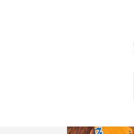
10% O
初回購入
ご登録後、初回限定10%OF
VIPイベントへのご招待など
だけます
入荷通知を受け取る