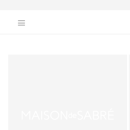
ンツに
進む
商品情
報にス
キップ