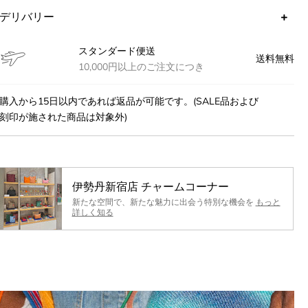
デリバリー
スタンダード便送
送料無料
10,000円以上のご注文につき
購入から15日以内であれば返品が可能です。(SALE品および
刻印が施された商品は対象外)
ff
伊勢丹新宿店 チャームコーナー
新たな空間で、新たな魅力に出会う特別な機会を
もっと
のみ
詳しく知る
Fクーポンや新商品情報、
をいち早くお受け取りいた
。