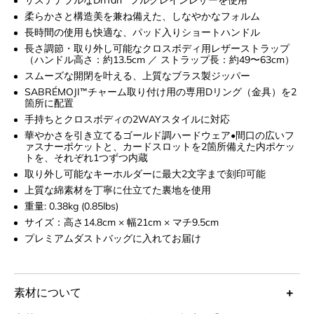
柔らかさと構造美を兼ね備えた、しなやかなフォルム
長時間の使用も快適な、パッド入りショートハンドル
長さ調節・取り外し可能なクロスボディ用レザーストラップ
（ハンドル高さ：約13.5cm ／ ストラップ長：約49〜63cm）
スムーズな開閉を叶える、上質なブラス製ジッパー
SABRÉMOJI™チャーム取り付け用の専用Dリング（金具）を2
箇所に配置
手持ちとクロスボディの2WAYスタイルに対応
華やかさを引き立てるゴールド調ハードウェア•間口の広いフ
ァスナーポケットと、カードスロットを2箇所備えた内ポケッ
トを、それぞれ1つずつ内蔵
取り外し可能なキーホルダーに最大2文字まで刻印可能
上質な綿素材を丁寧に仕立てた裏地を使用
重量: 0.38kg (0.85lbs)
サイズ：高さ14.8cm × 幅21cm × マチ9.5cm
プレミアムダストバッグに入れてお届け
素材について