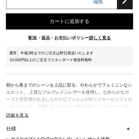
編集
カートに追加する
配送・返品・お支払いポリシー
詳しく見る
通常、午後2時までのご注文は即日発送いたします
10,000円以上のご注文でスタンダード便送料無料
朝から夜までのシーンを上品に彩る、やわらかでフェミニンなシ
ルエット。 上質なフルグレインレザーを使用し、なめらかなカ
ーブと安定感のあるしなやかなフォルムが紡ぐスモールソフトホ
ーボーバッグ。 内側にはファスナー付きポケットとカードスロ
ット、外側にはSABRÉMOJI™チャームを取り付けられる専用の
詳細を見る
金具を配置。 パッド入りの短めハンドルで手持ちに、または取
り外し可能なショルダーストラップでクロスボディに。持ち方も
仕様
自由に楽しめる、タイムレスなレザースタイルを。
サステナブルなDriTan™フルグレインレザーを使用