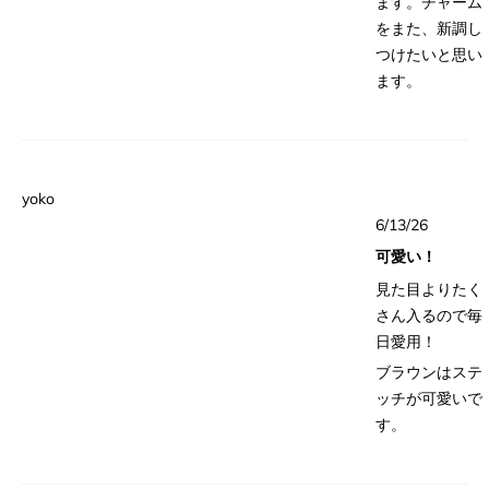
ます。チャーム
something
をまた、新調し
stuck there or
つけたいと思い
not aligned.
ます。
It’s a bit
disappointing
as I’ve heard
so many great
yoko
things about
星
6/13/26
5
the brand, and
つ
可愛い！
overall the
中
5
quality really is
見た目よりたく
と
評
amazing. I
さん入るので毎
価
especially love
日愛用！
the stamping
ブラウンはステ
and the length
ッチが可愛いで
— it’s perfect
す。
for someone
petite like me. I