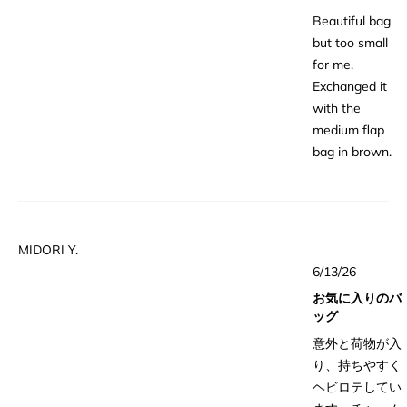
と
of feedback
細
評
Beautiful bag
価
about the
を
but too small
inside zipper on
読
for me.
the pocket. It
む
Exchanged it
seems to catch
with the
and gets a bit
medium flap
hard to close
bag in brown.
towards the
end. I tried
zipping it a few
times times
thinking it
MIDORI Y.
星
might smooth
6/13/26
5
つ
out, but it’s still
お気に入りのバ
中
a bit stubborn
5
ッグ
と
and doesn’t
評
意外と荷物が入
価
fully close
り、持ちやすく
easily - like
ヘビロテしてい
theres