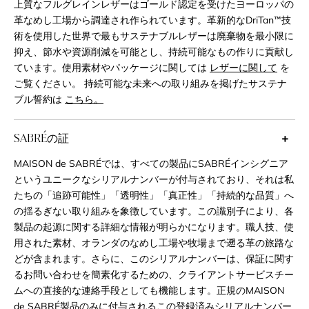
上質なフルグレインレザーはゴールド認定を受けたヨーロッパの
革なめし工場から調達され作られています。革新的なDriTan™技
術を使用した世界で最もサステナブルレザーは廃棄物を最小限に
抑え、節水や資源削減を可能とし、持続可能なもの作りに貢献し
ています。使用素材やパッケージに関しては
レザーに関して
を
ご覧ください。 持続可能な未来への取り組みを掲げたサステナ
ブル誓約は
こちら。
SABRÉの証
MAISON de SABRÉでは、すべての製品にSABRÉインシグニア
というユニークなシリアルナンバーが付与されており、それは私
たちの「追跡可能性」「透明性」「真正性」「持続的な品質」へ
の揺るぎない取り組みを象徴しています。この識別子により、各
製品の起源に関する詳細な情報が明らかになります。職人技、使
用された素材、オランダのなめし工場や牧場まで遡る革の旅路な
どが含まれます。さらに、このシリアルナンバーは、保証に関す
るお問い合わせを簡素化するための、クライアントサービスチー
ムへの直接的な連絡手段としても機能します。正規のMAISON
de SABRÉ製品のみに付与されるこの登録済みシリアルナンバー