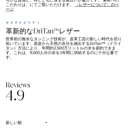
こだわりは、にてご覧いただけます。
〈レザーについて〉のペ
ージ
サステナビリティ
革新的なDriTan™レザー
世界初の無水なタンニング技術が、皮革工芸の新しい時代を切り
拓いています。原皮から天然の水分を抽出するDriTan™（ドライ
タン）方法により、年間約2,500万リットルの水を節約できま
す。これは、9,000人分の水を1年間に供給するのに十分な量で
す。
Reviews
4.9
星
5
つ
中
4.9
と
評
読み込み中...
価