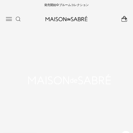
発売開始🌻ブルームコレクション
ンツに
商品情
進む
報にス
キップ