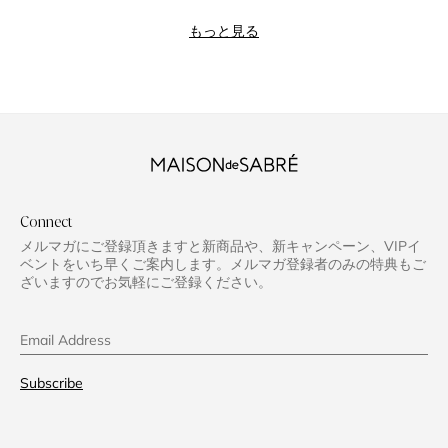
also tend to
読み込み中...
use inside
もっと見る
pockets a lot
(usually for my
small wallet,
keys etc), so
this is
something I
noticed right
Connect
away.
メルマガにご登録頂きますと新商品や、新キャンペーン、VIPイ
That said, I still
ベントをいち早くご案内します。メルマガ登録者のみの特典もご
really like the
ざいますのでお気軽にご登録ください。
bag and will
definitely be
Email Address
purchasing
again — I just
Subscribe
wanted to pass
this along as
feedback.