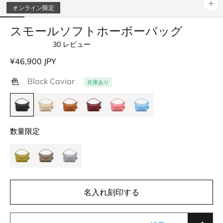
オンライン限定
スモールソフトホーボーバッグ
30
レビュー
星
5
通
¥46,900 JPY
つ
中
常
4.9
色
Black Caviar
在庫あり
価
と
評
格
価
数量限定
名入れ刻印する