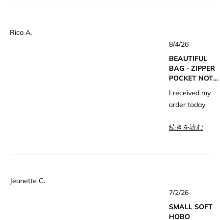
Rica A.
星
8/4/26
5
つ
BEAUTIFUL
中
3
BAG - ZIPPER
と
POCKET NOT
評
価
PERFECT THO
I received my
order today
and was so
こ
続きを読む
excited — the
の
bag is
レ
absolutely
beautiful and
ビ
exactly what I
ュ
Jeanette C.
was expecting!
星
ー
7/2/26
5
の
I just wanted
つ
SMALL SOFT
中
to share a bit
詳
5
HOBO