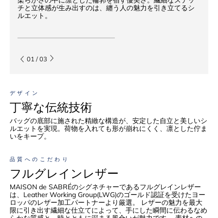
チと立体感が生み出すのは、纏う人の魅力を引き立てるシ
ルエット。
01
/
03
デザイン
丁寧な伝統技術
バッグの底部に施された精緻な構造が、安定した自立と美しいシ
ルエットを実現。荷物を入れても形が崩れにくく、凛とした佇ま
いをキープ。
品質へのこだわり
フルグレインレザー
MAISON de SABRÉのシグネチャーであるフルグレインレザー
は、Leather Working Group(LWG)のゴールド認証を受けたヨー
ロッパのレザー加工パートナーより厳選。 レザーの魅力を最大
限に引き出す繊細な仕立てによって、手にした瞬間に伝わるなめ
らかな質感と、時とともに深まる風合いが魅力です。 素材への