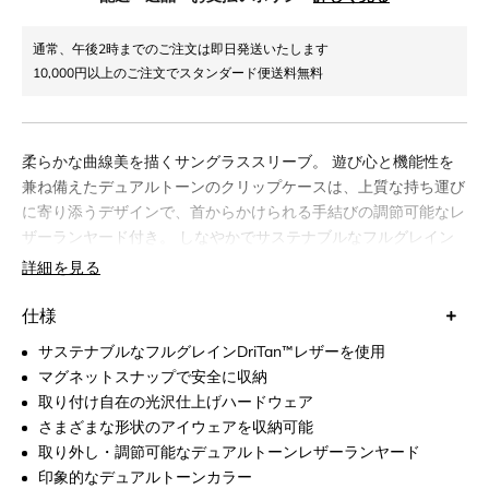
通常、午後2時までのご注文は即日発送いたします
10,000円以上のご注文でスタンダード便送料無料
柔らかな曲線美を描くサングラススリーブ。 遊び心と機能性を
兼ね備えたデュアルトーンのクリップケースは、上質な持ち運び
に寄り添うデザインで、首からかけられる手結びの調節可能なレ
ザーランヤード付き。 しなやかでサステナブルなフルグレイン
レザーを用い、傷に強いBioVeg™ライニングを採用。手のひら
詳細を見る
の形に沿ったフラップとマグネットスナップで、さまざまなサイ
ズのサングラスを安全に収納。日常に寄り添う、時を超えて持つ
仕様
喜びを添えるラグジュアリーアクセサリー。
サステナブルなフルグレインDriTan™レザーを使用
マグネットスナップで安全に収納
取り付け自在の光沢仕上げハードウェア
さまざまな形状のアイウェアを収納可能
取り外し・調節可能なデュアルトーンレザーランヤード
印象的なデュアルトーンカラー