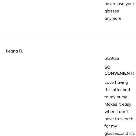
never lose your
glasses
anymore
Ileana R.
星
6/29/26
5
つ
SO
中
5
CONVENIENT!
と
評
Love having
価
this attached
to my purse!
Makes it easy
when I don’t
have to search
for my
glasses.,and it’s