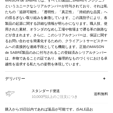
MAISON de SABRÉでは、すべての製品にSABRÉインシグニア
というユニークなシリアルナンバーが付与されており、それは私
たちの「追跡可能性」「透明性」「真正性」「持続的な品質」へ
の揺るぎない取り組みを象徴しています。この識別子により、各
製品の起源に関する詳細な情報が明らかになります。職人技、使
用された素材、オランダのなめし工場や牧場まで遡る革の旅路な
どが含まれます。さらに、このシリアルナンバーは、保証に関す
るお問い合わせを簡素化するための、クライアントサービスチー
ムへの直接的な連絡手段としても機能します。正規のMAISON
de SABRÉ製品のみに付与されるこの登録済みシリアルナンバー
は、本物であることの証であり、倫理的なものづくりにおける卓
越性を追求する私たちの姿勢を体現しています。
デリバリー
スタンダード便送
送料無料
10,000円以上のご注文につき
購入から15日以内であれば返品が可能です。(SALE品お