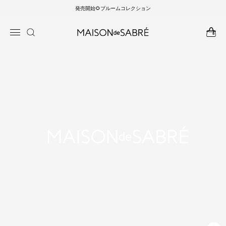
発売開始🌻ブルームコレクション
ンツに
商品情
進む
報にス
キップ