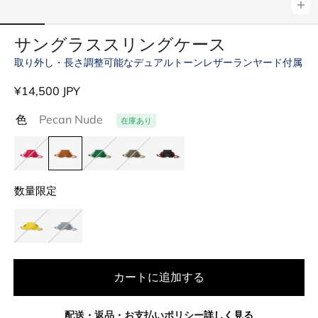
サングラススリングケース
取り外し・長さ調整可能なデュアルトーンレザーランヤード付属
通
¥14,500 JPY
常
色
Pecan Nude
在庫あり
価
格
数量限定
カートに追加する
配送・返品・お支払いポリシー
詳しく見る