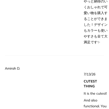
やっと納得のい
くおしゃれで可
愛い物を購入す
ることができま
した！デザイン
もカラーも使い
やすさも全て大
満足です✨
Amirah D.
星
7/13/26
5
つ
CUTEST
中
5
THING
と
評
It is the cutest!
価
And also
functional. You