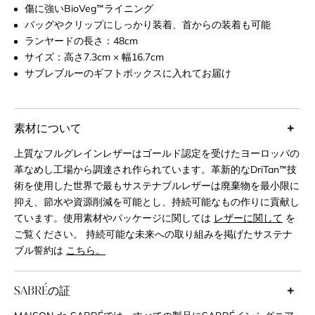
傷に強いBioVeg™ライニング
バッグやクリップにしっかり装着、首からの装着も可能
ランヤードの長さ：48cm
サイズ：高さ7.3cm × 幅16.7cm
サブレブルーのギフトボックスに入れてお届け
素材について
上質なフルグレインレザーはゴールド認定を受けたヨーロッパの
革なめし工場から調達され作られています。革新的なDriTan™技
術を使用した世界で最もサステナブルレザーは廃棄物を最小限に
抑え、節水や資源削減を可能とし、持続可能なもの作りに貢献し
ています。使用素材やパッケージに関しては
レザーに関して
を
ご覧ください。 持続可能な未来への取り組みを掲げたサステナ
ブル誓約は
こちら。
SABRÉの証