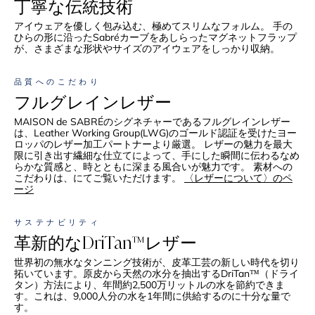
丁寧な伝統技術
アイウェアを優しく包み込む、極めてスリムなフォルム。 手の
ひらの形に沿ったSabréカーブをあしらったマグネットフラップ
が、さまざまな形状やサイズのアイウェアをしっかり収納。
品質へのこだわり
フルグレインレザー
MAISON de SABRÉのシグネチャーであるフルグレインレザー
は、Leather Working Group(LWG)のゴールド認証を受けたヨー
ロッパのレザー加工パートナーより厳選。 レザーの魅力を最大
限に引き出す繊細な仕立てによって、手にした瞬間に伝わるなめ
らかな質感と、時とともに深まる風合いが魅力です。 素材への
こだわりは、にてご覧いただけます。
〈レザーについて〉のペ
ージ
サステナビリティ
革新的なDriTan™レザー
世界初の無水なタンニング技術が、皮革工芸の新しい時代を切り
拓いています。原皮から天然の水分を抽出するDriTan™（ドライ
タン）方法により、年間約2,500万リットルの水を節約できま
す。これは、9,000人分の水を1年間に供給するのに十分な量で
す。