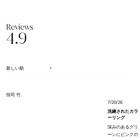
Reviews
4.9
星
5
つ
中
4.9
と
評
読み込み中...
価
恒司 竹.
星
7/20/26
5
つ
洗練されたカラ
中
5
ーリング
と
評
深みのあるグリ
価
ーンにピンクの