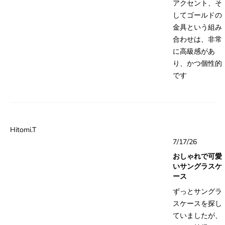
アクセント、そ
してゴールドの
金具という組み
合わせは、非常
に高級感があ
り、かつ個性的
です
Hitomi.T
星
7/17/26
5
つ
おしゃれで可愛
中
5
いサングラスケ
と
ース
評
価
ずっとサングラ
スケースを探し
ていましたが、